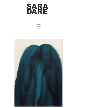
SARA
DARE